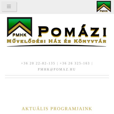
+36 20 22-82-135 | +36 26 325-163 |
PMHK@POMAZ.HU
AKTUÁLIS PROGRAMJAINK