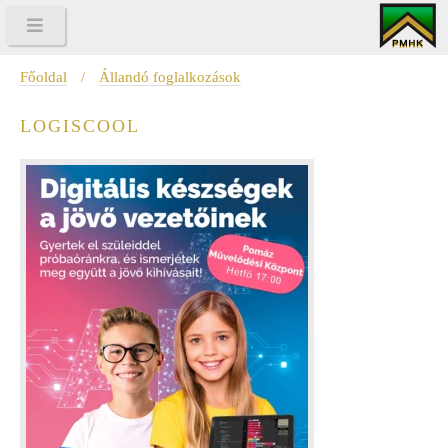
Főoldal
/
Állandó foglalkozások
LOGISCOOL