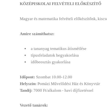
KÖZÉPISKOLAI FELVÉTELI ELŐKÉSZÍTŐ
Magyar és matematika felvételi előkészítőnk, kiscso
Amire számíthatsz:
a tananyag tematikus átismétlése
típusfeladatok begyakorlása
időbeosztás gyakorlása
Időpont:
Szombat 10.00-12.00
Helyszín:
Pomázi Művelődési Ház és Könyvtár
Tandíj:
7000 Ft/alkalom - havi díjfizetéssel
Vezető tanárok: