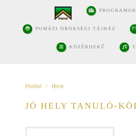
PROGRAMO
POMÁZI ÖRÖKSÉGI TÁJHÁZ
KÖZÉRDEKŰ
T
Főoldal
/
Hírek
JÓ HELY TANULÓ-KÖ