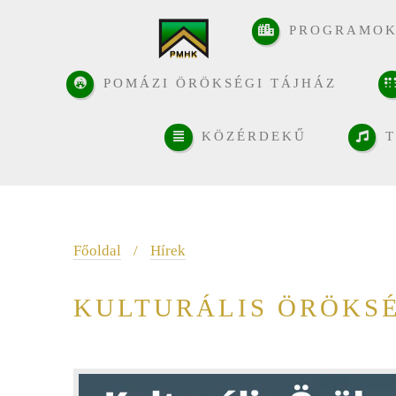
PROGRAMO
POMÁZI ÖRÖKSÉGI TÁJHÁZ
KÖZÉRDEKŰ
T
Főoldal
/
Hírek
KULTURÁLIS ÖRÖKS