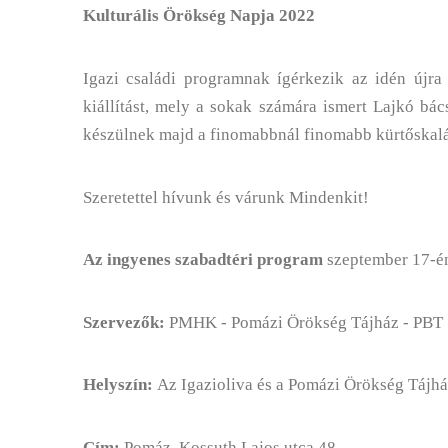
Kulturális Örökség Napja 2022
Igazi családi programnak ígérkezik az idén újra
kiállítást, mely a sokak számára ismert Lajkó bá
készülnek majd a finomabbnál finomabb kürtőskalá
Szeretettel hívunk és várunk Mindenkit!
Az ingyenes szabadtéri program
szeptember 17-én
Szervezők:
PMHK - Pomázi Örökség Tájház - PBT
Helyszín:
Az Igazioliva és a Pomázi Örökség Tájhá
Cím:
Pomáz, Kossuth Lajos utca 48.