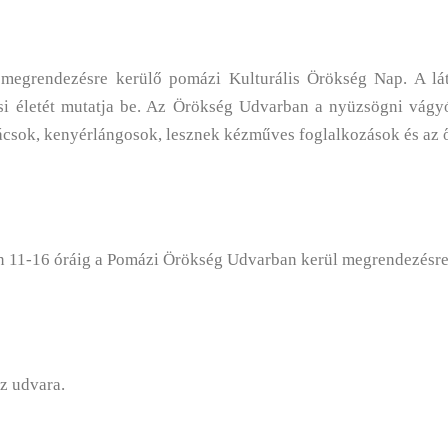
 megrendezésre kerülő pomázi Kulturális Örökség Nap. A lá
csi életét mutatja be. Az Örökség Udvarban a nyüzsögni vágyó
csok, kenyérlángosok, lesznek kézműves foglalkozások és az ő
 11-16 óráig a Pomázi Örökség Udvarban kerül megrendezésre
z udvara.