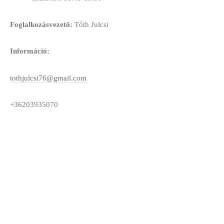
Foglalkozásvezető:
Tóth Julcsi
Információ:
tothjulcsi76@gmail.com
+36203935070