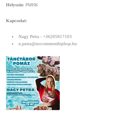
Helyszín:
PMHK
Kapcsolat:
Nagy Petra - +36205817103
n.petra@nocommenthiphop.hu