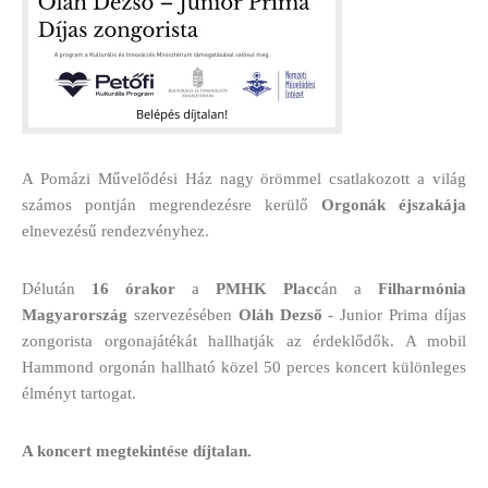
A Pomázi Művelődési Ház nagy örömmel csatlakozott a világ
számos pontján megrendezésre kerülő
Orgonák éjszakája
elnevezésű rendezvényhez.
Délután
16 órakor
a
PMHK Placc
án a
Filharmónia
Magyarország
szervezésében
Oláh Dezső
- Junior Prima díjas
zongorista orgonajátékát hallhatják az érdeklődők. A mobil
Hammond orgonán hallható közel 50 perces koncert különleges
élményt tartogat.
A koncert megtekintése díjtalan.