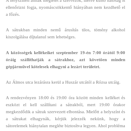
A helyszínen annak meglétét a szervezők, illetve külső hatóság is
ellenőrizni fogja, nyomáscsökkentő hiányában nem kezdhető el
a főzés.
A sátrakban minden nemű árusítás tilos, tömény alkohol
kiszolgálása díjtalanul sem lehetséges.
A közösségek kellékeiket szeptember 19-én 7:00 órától 9:00
óráig szállíthatják a sátrakhoz, azt követően minden
gépjárművel kötelesek elhagyni a lezárt területet.
Az Álmos utca lezárásra kerül a Huszár utcától a Rózsa utcáig.
A rendezvényen 18:00 és 19:00 óra között minden kelléket és
eszközt el kell szállítani a sátrakból, mert 19:00 órakor
megkezdődik a sátrak szervezett elbontása. Mielőtt a helyszínt és
a sátrakat elhagynák, kérjük jelezzék nekünk, hogy a
sátorelemek hiánytalan megléte biztosítva legyen. Ahol probléma