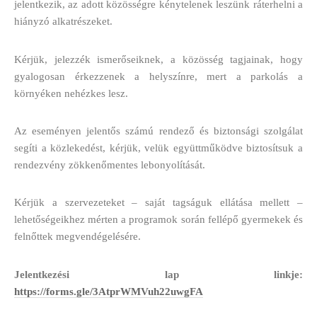
jelentkezik, az adott közösségre kénytelenek leszünk ráterhelni a
hiányzó alkatrészeket.
Kérjük, jelezzék ismerőseiknek, a közösség tagjainak, hogy
gyalogosan érkezzenek a helyszínre, mert a parkolás a
környéken nehézkes lesz.
Az eseményen jelentős számú rendező és biztonsági szolgálat
segíti a közlekedést, kérjük, velük együttműködve biztosítsuk a
rendezvény zökkenőmentes lebonyolítását.
Kérjük a szervezeteket – saját tagságuk ellátása mellett –
lehetőségeikhez mérten a programok során fellépő gyermekek és
felnőttek megvendégelésére.
Jelentkezési lap linkje:
https://forms.gle/3AtprWMVuh22uwgFA