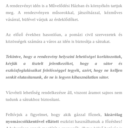
A rendezvényt idén is a Művelődési Házban és környékén tartjuk
meg. A rendezvényen műsorokkal, játszóházzal, kézműves
vásárral, büfével várjuk az érdeklődőket.
Az előző évekhez hasonlóan, a pomázi civil szervezetek és
közösségek számára a város az idén is biztosítja a sátrakat.
Tekintve, hogy a rendezvény helyszíni lehetőségei korlátozottak,
kérjük a tisztelt jelentkezőket, hogy a sátor és
eszközfoglalásaikat felelősséggel tegyék, azért, hogy ne kelljen
senkit elutasítanunk, de ne is legyen kihasználatlan sátor.
Vízvételi lehetőség rendelkezésre áll, viszont áramot sajnos nem
tudunk a sátrakhoz biztosítani.
Felhívjuk a figyelmet, hogy akik gázzal főznek,
kizárólag
nyomáscsökkentővel ellátott
eszközt használhatnak a főzéshez!