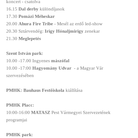
koncert - csatolva
16.15
Dal derby
különdíjasok
17.30
Pomázi Méheskar
20.00
Ahura Fire Tribe
- Mesél az erdő led-show
20.30 Sztárvendég:
Irigy Hónaljmirigy
zenekar
21.30
Meglepetés
Szent István park:
10.00 -17.00 Ingyenes
mászófal
10.00 -17:00
Hagyomány Udvar
- a Magyar Vár
szervezésében
PMHK: Bauhaus Festőiskola
kiállítása
PMHK Placc:
10:00-16:00
MATASZ
Pest Vármegyei Szervezetének
programjai
PMHK park: