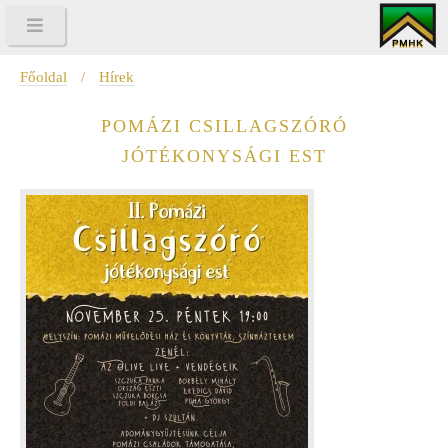
Főoldal
/
Hírek
POMÁZI CSILLAGSZÓRÓ
JÓTÉKONYSÁGI EST