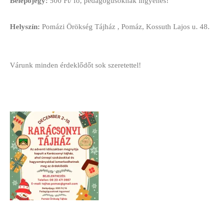
Belépőjegy:
500 Ft/ fő, pedagógusoknak ingyenes!
Helyszín:
Pomázi Örökség Tájház , Pomáz, Kossuth Lajos u. 48.
Várunk minden érdeklődőt sok szeretettel!