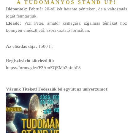
A TUDOMÁNYOS STAND UP!
Időpontok:
Február 20-tól két hetente pénteken, de a változtatás
jogát fenntartjuk.
Előadó:
Vizi Péter, amatőr csillagász izgalmas témákat hoz
könnyen emészthető, szórakoztató formában.
Az előadás díja:
1500 Ft
Regisztráció kötelező itt:
https://forms.gle/fF2AmEQEMb2pfnbP8
Várunk Titeket! Fedezzük fel együtt az univerzumot!