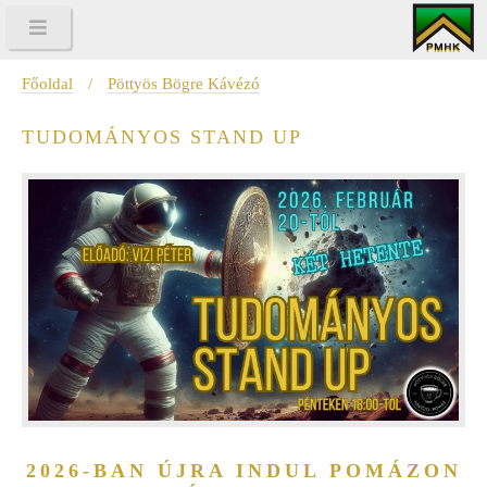
Főoldal
/
Pöttyös Bögre Kávézó
TUDOMÁNYOS STAND UP
2026-BAN ÚJRA INDUL POMÁZON