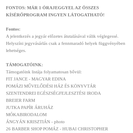
FONTOS: MÁR 1 ÓRAJEGGYEL AZ ÖSSZES
KÍSÉRŐPROGRAM INGYEN LÁTOGATHATÓ!
Fontos:
A jelentkezés a jegyár előzetes átutalásával válik véglegessé.
Helyszíni jegyvásárlás csak a fennmaradó helyek függvényében
lehetséges.
TÁMOGATÓINK:
Támogatóink listája folyamatosan bővül:
FIT JANCE - MAGYAR EDINA
POMÁZI MŰVELŐDÉSI HÁZ ÉS KÖNYVTÁR
SZENTENDREI EGÉSZSÉGFEJLESZTÉSI IRODA
BREIER FARM
JUTKA PAPÍR ÁRUHÁZ
MÓKABIRODALOM
ÁNGYÁN KRISZTIÁN - photo
26 BARBER SHOP POMÁZ - HUBAI CHRISTOPHER