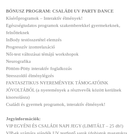
BÓNUSZ PROGRAM: CSALÁDI UV PARTY DANCE
Kísérőprogramok – Interaktív élmények!
Egészségtudatos programok szakemberekkel gyermekeknek,
felnőtteknek
InBody testösszetétel elemzés
Progresszív izomrelaxáció
Női-test változásai témájú workshopok
Neurografika
Pöttöm-Pötty interaktív foglalkozás
Stresszoldó élménylégzés
FANTASZTIKUS NYEREMÉNYEK TÁMOGATÓINK
JÓVOLTÁBÓL (a nyeremények a résztvevők között kerülnek
kisorsolásra)
Családi és gyermek programok, interaktív élmények!
Jegyinformációk:
VIP EGYÉNI ÉS CSALÁDI NAPI JEGY (LIMITÁLT – 25 db!)
VIP-ek számára ajándék UV testfestő sarok (dobjatok magatokra