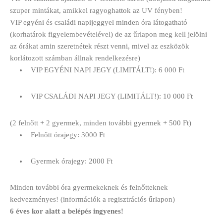
szuper mintákat, amikkel ragyoghattok az UV fényben!
VIP egyéni és családi napijeggyel minden óra látogatható
(korhatárok figyelembevételével) de az űrlapon meg kell jelölni
az órákat amin szeretnétek részt venni, mivel az eszközök
korlátozott számban állnak rendelkezésre)
VIP EGYÉNI NAPI JEGY (LIMITÁLT!): 6 000 Ft
VIP CSALÁDI NAPI JEGY (LIMITÁLT!): 10 000 Ft
(2 felnőtt + 2 gyermek, minden további gyermek + 500 Ft)
Felnőtt órajegy: 3000 Ft
Gyermek órajegy: 2000 Ft
Minden további óra gyermekeknek és felnőtteknek
kedvezményes! (információk a regisztrációs űrlapon)
6 éves kor alatt a belépés ingyenes!