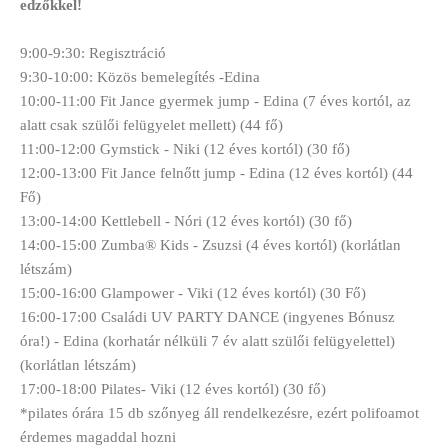
edzőkkel!
9:00-9:30: Regisztráció
9:30-10:00: Közös bemelegítés -Edina
10:00-11:00 Fit Jance gyermek jump - Edina (7 éves kortól, az
alatt csak szülői felügyelet mellett) (44 fő)
11:00-12:00 Gymstick - Niki (12 éves kortól) (30 fő)
12:00-13:00 Fit Jance felnőtt jump - Edina (12 éves kortól) (44
Fő)
13:00-14:00 Kettlebell - Nóri (12 éves kortól) (30 fő)
14:00-15:00 Zumba® Kids - Zsuzsi (4 éves kortól) (korlátlan
létszám)
15:00-16:00 Glampower - Viki (12 éves kortól) (30 Fő)
16:00-17:00 Családi UV PARTY DANCE (ingyenes Bónusz
óra!) - Edina (korhatár nélküli 7 év alatt szülői felügyelettel)
(korlátlan létszám)
17:00-18:00 Pilates- Viki (12 éves kortól) (30 fő)
*pilates órára 15 db szőnyeg áll rendelkezésre, ezért polifoamot
érdemes magaddal hozni