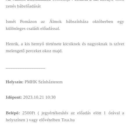
zenés bábelőadását
Ismét Pomázon az Álmok bábszínháza októberben egy
különleges családi előadással.
Henrik, a kis hernyó története kicsiknek és nagyoknak is szívet
melengető perceket okoz majd.
_________________
Helyszín:
PMHK Színházterem
Időpont:
2023.10.21 10:30
Belépő:
2500Ft ( jegyértékesítés az előadás elött 1 órával a
helyszínen ) vagy elővételben Tixa.hu