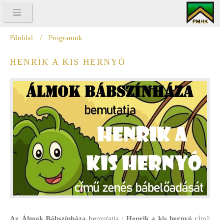
Főoldal
/
Programok
HENRIK A KIS HERNYÓ
Az Álmok Bábszínháza
bemutatja :
Henrik a kis hernyó
címü