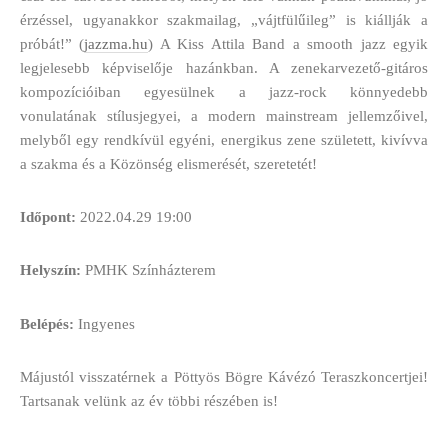
érzéssel, ugyanakkor szakmailag, „vájtfülűileg” is kiállják a
próbát!” (
jazzma.hu
) A Kiss Attila Band a smooth jazz egyik
legjelesebb képviselője hazánkban. A zenekarvezető-gitáros
kompozícióiban egyesülnek a jazz-rock könnyedebb
vonulatának stílusjegyei, a modern mainstream jellemzőivel,
melyből egy rendkívül egyéni, energikus zene született, kivívva
a szakma és a Közönség elismerését, szeretetét!
Időpont:
2022.04.29 19:00
Helyszín:
PMHK Színházterem
Belépés:
Ingyenes
Májustól visszatérnek a Pöttyös Bögre Kávézó Teraszkoncertjei!
Tartsanak velünk az év többi részében is!