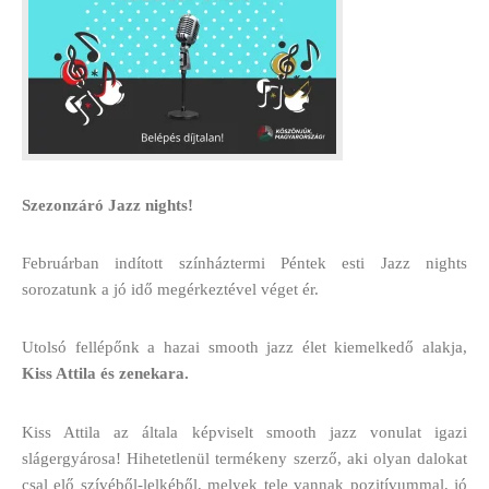
Szezonzáró Jazz nights!
Februárban indított színháztermi Péntek esti Jazz nights
sorozatunk a jó idő megérkeztével véget ér.
Utolsó fellépőnk a hazai smooth jazz élet kiemelkedő alakja,
Kiss Attila és zenekara.
Kiss Attila az általa képviselt smooth jazz vonulat igazi
slágergyárosa! Hihetetlenül termékeny szerző, aki olyan dalokat
csal elő szívéből-lelkéből, melyek tele vannak pozitívummal, jó