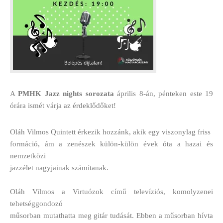
A
PMHK Jazz nights sorozata
április 8-án, pénteken este 19
órára ismét várja az érdeklődőket!
Oláh Vilmos Quintett érkezik hozzánk, akik egy viszonylag friss
formáció, ám a zenészek külön-külön évek óta a hazai és
nemzetközi
jazzélet nagyjainak számítanak.
Oláh Vilmos a Virtuózok című televíziós, komolyzenei
tehetséggondozó
műsorban mutathatta meg gitár tudását. Ebben a műsorban hívta