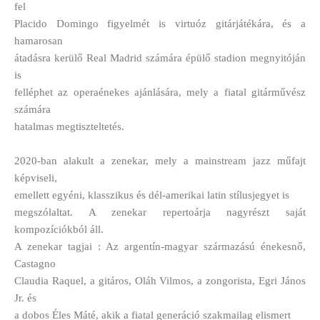
fel
Placido Domingo figyelmét is virtuóz gitárjátékára, és a
hamarosan
átadásra kerülő Real Madrid számára épülő stadion megnyitóján
is
felléphet az operaénekes ajánlására, mely a fiatal gitárművész
számára
hatalmas megtiszteltetés.
2020-ban alakult a zenekar, mely a mainstream jazz műfajt
képviseli,
emellett egyéni, klasszikus és dél-amerikai latin stílusjegyet is
megszólaltat. A zenekar repertoárja nagyrészt saját
kompozíciókból áll.
A zenekar tagjai : Az argentín-magyar származású énekesnő,
Castagno
Claudia Raquel, a gitáros, Oláh Vilmos, a zongorista, Egri János
Jr. és
a dobos Éles Máté, akik a fiatal generáció szakmailag elismert