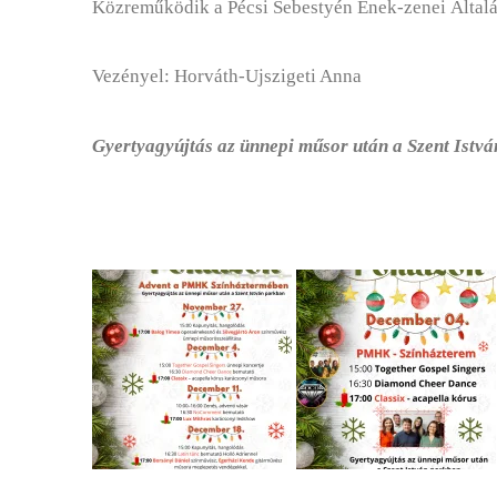
Közreműködik a Pécsi Sebestyén Ének-zenei Általá
Vezényel: Horváth-Ujszigeti Anna
Gyertyagyújtás az ünnepi műsor után a Szent Istv