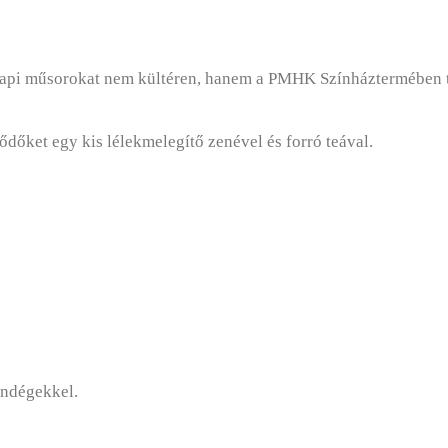
sárnapi műsorokat nem kültéren, hanem a PMHK Színháztermében t
dőket egy kis lélekmelegítő zenével és forró teával.
ndégekkel.