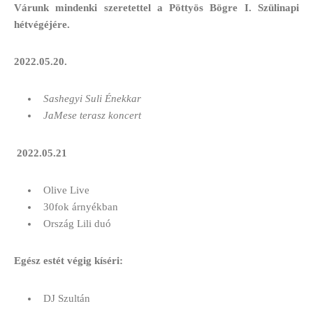
Várunk mindenki szeretettel a Pöttyös Bögre I. Szülinapi
hétvégéjére.
2022.05.20.
Sashegyi Suli Énekkar
JaMese terasz koncert
2022.05.21
Olive Live
30fok árnyékban
Ország Lili duó
Egész estét végig kíséri:
DJ Szultán