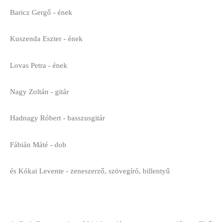
Baricz Gergő - ének
Kuszenda Eszter - ének
Lovas Petra - ének
Nagy Zoltán - gitár
Hadnagy Róbert - basszusgitár
Fábián Máté - dob
és Kókai Levente - zeneszerző, szövegíró, billentyű