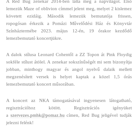
A Red Bug zenekar 2014-ben látta meg a napvilágot. Első
lemezük Maze of oblivion címmel jelent meg, melyet 2 kislemez
követett ezidáig. Második lemezük bemutatója frissen,
ropogósan érkezik a Pomázi Művelődési Ház és Könyvtár
Színháztermébe 2023. május 12-én, 19 órakor kezdődő
lemezbemutató koncertjükre.
A dalok stílusa Leonard Cohentől a ZZ Topon át Pink Floydig
sokféle stílust átölel. A zenekar sokszínűségét mi sem bizonyítja
jobban, minthogy magyar és angol nyelvű dalaik mellett
megzenésített versek is helyet kaptak a közel 1,5 órás
lemezbemutató koncert műsorában.
A koncert az NKA támogatásával ingyenesen látogatható,
regisztrációhoz kötött. Regisztrációs igényüket
a
szervezes.pmhk@pomaz.hu
címen, Red Bug jeligével tudják
jelezni felénk!