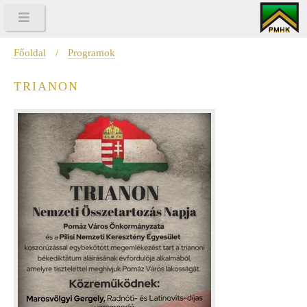
Főoldal
/
Programok
TRIANON