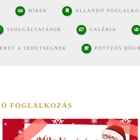
K
HÍREK
ÁLLANDÓ FOGLALKO
SZOLGÁLTATÁSOK
GALÉRIA
ERET A TEHETSÉGNEK
PÖTTYÖS BÖG
RÓ FOGLALKOZÁS