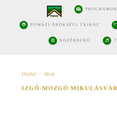
PROGRAMO
POMÁZI ÖRÖKSÉGI TÁJHÁZ
KÖZÉRDEKŰ
T
Főoldal
/
Hírek
IZGŐ-MOZGÓ MIKULÁSVÁ