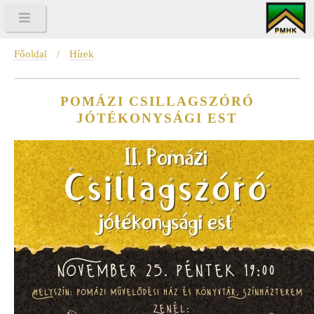
Főoldal
/
Hírek
POMÁZI CSILLAGSZÓRÓ
JÓTÉKONYSÁGI EST