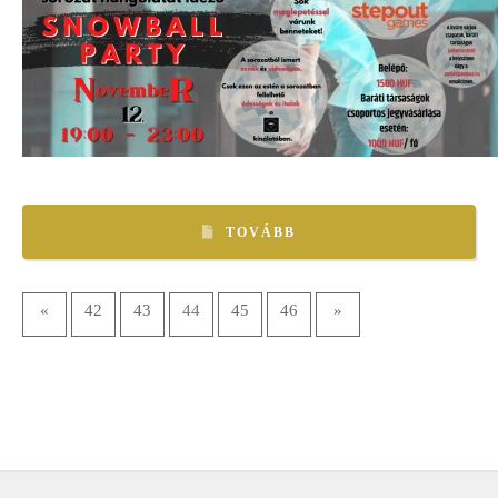
TOVÁBB
«
42
43
44
45
46
»