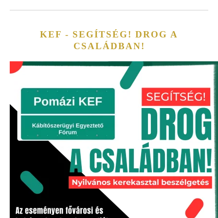
KEF - SEGÍTSÉG! DROG A
CSALÁDBAN!