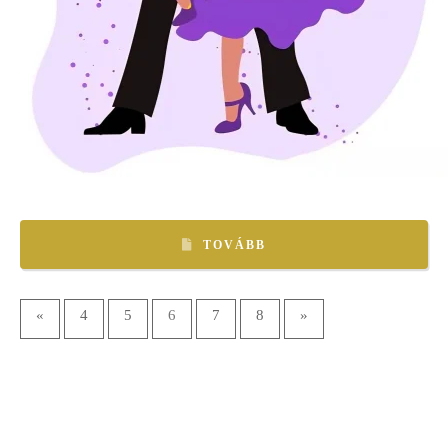
TOVÁBB
«
4
5
6
7
8
»